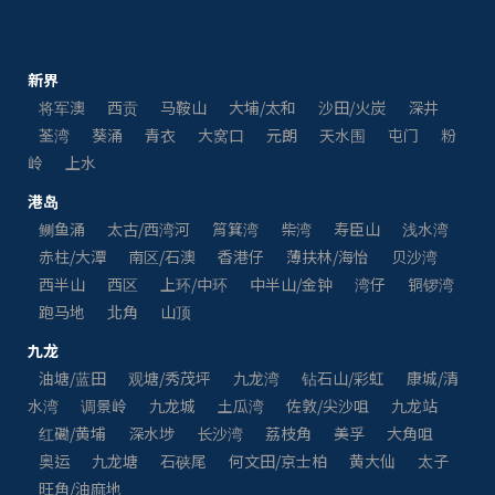
新界
将军澳
西贡
马鞍山
大埔/太和
沙田/火炭
深井
荃湾
葵涌
青衣
大窝口
元朗
天水围
屯门
粉
岭
上水
港岛
鲗鱼涌
太古/西湾河
筲箕湾
柴湾
寿臣山
浅水湾
赤柱/大潭
南区/石澳
香港仔
薄扶林/海怡
贝沙湾
西半山
西区
上环/中环
中半山/金钟
湾仔
铜锣湾
跑马地
北角
山顶
九龙
油塘/蓝田
观塘/秀茂坪
九龙湾
钻石山/彩虹
康城/清
水湾
调景岭
九龙城
土瓜湾
佐敦/尖沙咀
九龙站
红磡/黄埔
深水埗
长沙湾
荔枝角
美孚
大角咀
奥运
九龙塘
石硖尾
何文田/京士柏
黄大仙
太子
旺角/油麻地