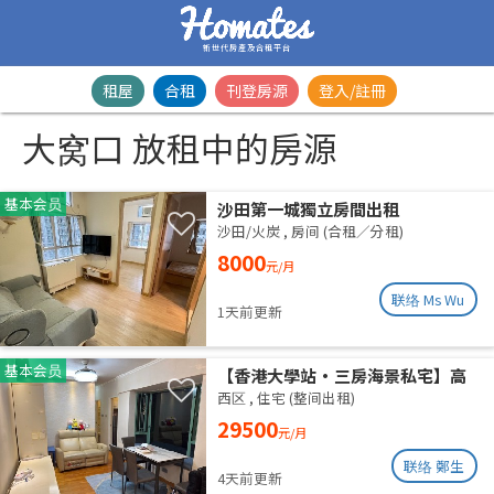
新世代房產及合租平台
租屋
合租
刊登房源
登入/註冊
大窝口 放租中的房源
基本会员
沙田第一城獨立房間出租
沙田/火炭
,
房间 (合租／分租)
8000
元/月
联络 Ms Wu
1天前更新
基本会员
【香港大學站•三房海景私宅】高
層山海雙景 港大近在咫尺 即住配置
西区
,
住宅 (整间出租)
免佣業主盤
29500
元/月
联络 鄭生
4天前更新