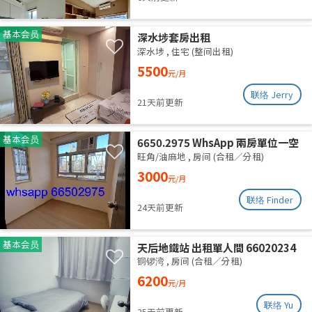
基本会员
深水埗套房出租
深水埗
,
住宅 (整间出租)
5500
元/月
联络 Jerry
21天前更新
基本会员
6650.2975 WhsApp 兩房單位一空
房 旺角 287呎 全新裝修 分租 合租
旺角/油麻地
,
房间 (合租／分租)
性別不限 高層有𨋢 四通八達 三面大
3000
元/月
窗 空氣流通 乾淨安靜 包wifi水電
联络 Finder
24天前更新
基本会员
天后地鐵站 出租單人間 66020234
铜锣湾
,
房间 (合租／分租)
6200
元/月
联络 Yu
25天前更新