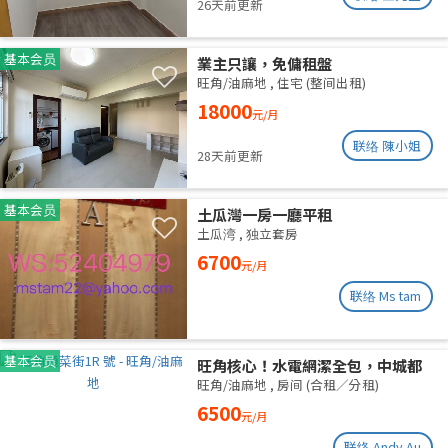
26天前更新
基本会员
業主只讓，免傭租盤
旺角/油麻地
,
住宅 (整间出租)
18000
元/月
联络 陳小姐
28天前更新
基本会员
土瓜灣一房一廳平租
土瓜湾
,
独立套房
6700
元/月
联络 Ms tam
基本会员
旺角核心！水電網潔全包，中城都
理大通勤黨
旺角/油麻地
,
房间 (合租／分租)
6500
元/月
联络 Andy Au