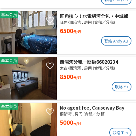
基本会员
旺角核心！水電網潔全包，中城都
理大通勤黨
旺角/油麻地
,
房间 (合租／分租)
6500
元/月
联络 Andy Au
基本会员
西灣河分租一間房66020234
太古/西湾河
,
房间 (合租／分租)
8500
元/月
联络 Yu
基本会员
No agent fee, Causeway Bay
share flat
铜锣湾
,
房间 (合租／分租)
5000
元/月
联络 Tim