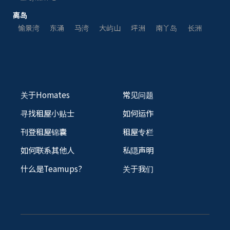
离岛
愉景湾
东涌
马湾
大屿山
坪洲
南丫岛
长洲
关于Homates
常见问题
寻找租屋小贴士
如何运作
刊登租屋锦囊
租屋专栏
如何联系其他人
私隠声明
什么是Teamups?
关于我们