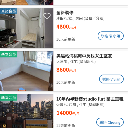
星级会员
全新裝修
沙田/火炭
,
房间 (合租／分租)
4800
元/月
联络 袁小姐
10天前更新
基本会员
奥运站海桃湾中房找女生室友
大角咀
,
住宅 (整间出租)
8600
元/月
联络 Vivian
10天前更新
基本会员
10年內半新樓studio flat 業主直租
佐敦/尖沙咀
,
住宅 (整间出租)
14000
元/月
联络 Cheung
11天前更新