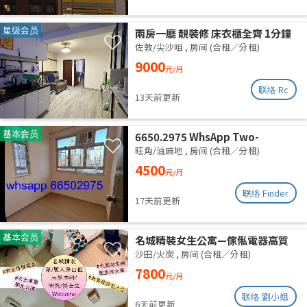
星级会员
兩房一廳 靚裝修 床衣櫃全齊 1分鐘
柯士甸站 5分鐘佐敦站
佐敦/尖沙咀
,
房间 (合租／分租)
9000
元/月
联络 Rc
13天前更新
基本会员
6650.2975 WhsApp Two-
bedroom unit with one empty
旺角/油麻地
,
房间 (合租／分租)
room, newly renovated,
4500
元/月
available for separate rental or
shared accommodation. High
联络 Finder
17天前更新
floor with roof. Utilities
included. Excellent ventilation,
clean and quiet.
基本会员
名城精裝女生公寓—傢俬電器高質
齊全 拎包即入住 (業主自放無佣)
沙田/火炭
,
房间 (合租／分租)
7800
元/月
联络 劉小姐
6天前更新