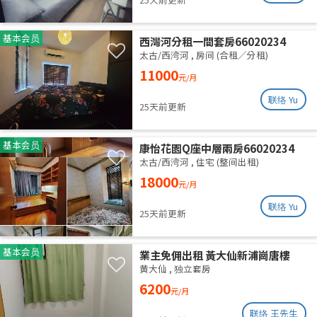
基本会员
西灣河分租一間套房66020234
太古/西湾河
,
房间 (合租／分租)
11000
元/月
联络 Yu
25天前更新
基本会员
康怡花園Q座中層兩房66020234
太古/西湾河
,
住宅 (整间出租)
18000
元/月
联络 Yu
25天前更新
基本会员
業主免佣出租 黃大仙新浦崗唐樓
（近啟德）
黄大仙
,
独立套房
6200
元/月
联络 王先生