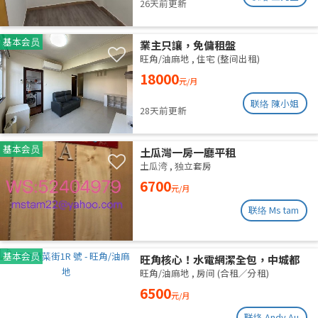
26天前更新
基本会员
業主只讓，免傭租盤
旺角/油麻地
,
住宅 (整间出租)
18000
元/月
联络 陳小姐
28天前更新
基本会员
土瓜灣一房一廳平租
土瓜湾
,
独立套房
6700
元/月
联络 Ms tam
基本会员
旺角核心！水電網潔全包，中城都
理大通勤黨
旺角/油麻地
,
房间 (合租／分租)
6500
元/月
联络 Andy Au