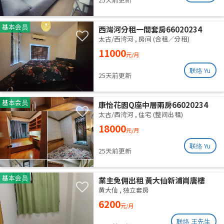
基本会员
西灣河分租一間套房66020234
太古/西湾河
,
房间 (合租／分租)
11000
元/月
联络 Yu
25天前更新
基本会员
康怡花園Q座中層兩房66020234
太古/西湾河
,
住宅 (整间出租)
18000
元/月
联络 Yu
25天前更新
基本会员
業主免佣出租 黃大仙新浦崗唐樓
（近啟德）
黄大仙
,
独立套房
6200
元/月
联络 王先生