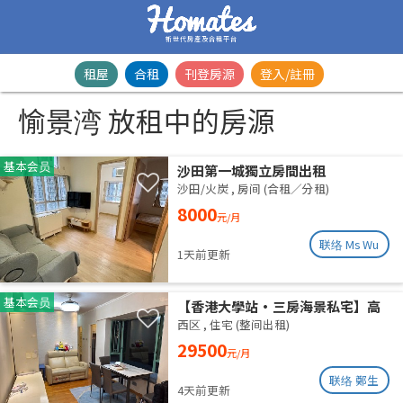
新世代房產及合租平台
租屋
合租
刊登房源
登入/註冊
愉景湾 放租中的房源
基本会员
沙田第一城獨立房間出租
沙田/火炭
,
房间 (合租／分租)
8000
元/月
联络 Ms Wu
1天前更新
基本会员
【香港大學站•三房海景私宅】高
層山海雙景 港大近在咫尺 即住配置
西区
,
住宅 (整间出租)
免佣業主盤
29500
元/月
联络 鄭生
4天前更新