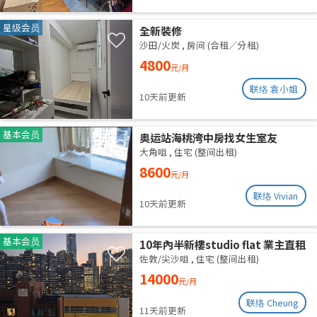
星级会员
全新裝修
沙田/火炭
,
房间 (合租／分租)
4800
元/月
联络 袁小姐
10天前更新
基本会员
奥运站海桃湾中房找女生室友
大角咀
,
住宅 (整间出租)
8600
元/月
联络 Vivian
10天前更新
基本会员
10年內半新樓studio flat 業主直租
佐敦/尖沙咀
,
住宅 (整间出租)
14000
元/月
联络 Cheung
11天前更新