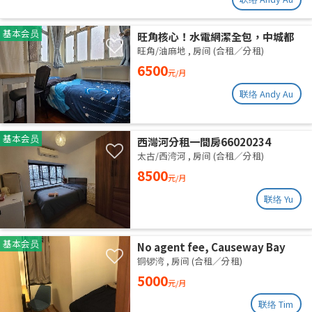
基本会员
旺角核心！水電網潔全包，中城都
理大通勤黨
旺角/油麻地
,
房间 (合租／分租)
6500
元/月
联络 Andy Au
基本会员
西灣河分租一間房66020234
太古/西湾河
,
房间 (合租／分租)
8500
元/月
联络 Yu
基本会员
No agent fee, Causeway Bay
share flat
铜锣湾
,
房间 (合租／分租)
5000
元/月
联络 Tim