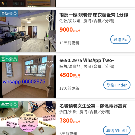
星级会员
兩房一廳 靚裝修 床衣櫃全齊 1分鐘
柯士甸站 5分鐘佐敦站
佐敦/尖沙咀
,
房间 (合租／分租)
9000
元/月
联络 Rc
13天前更新
基本会员
6650.2975 WhsApp Two-
bedroom unit with one empty
旺角/油麻地
,
房间 (合租／分租)
room, newly renovated,
4500
元/月
available for separate rental or
shared accommodation. High
联络 Finder
17天前更新
floor with roof. Utilities
included. Excellent ventilation,
clean and quiet.
基本会员
名城精裝女生公寓—傢俬電器高質
齊全 拎包即入住 (業主自放無佣)
沙田/火炭
,
房间 (合租／分租)
7800
元/月
联络 劉小姐
6天前更新