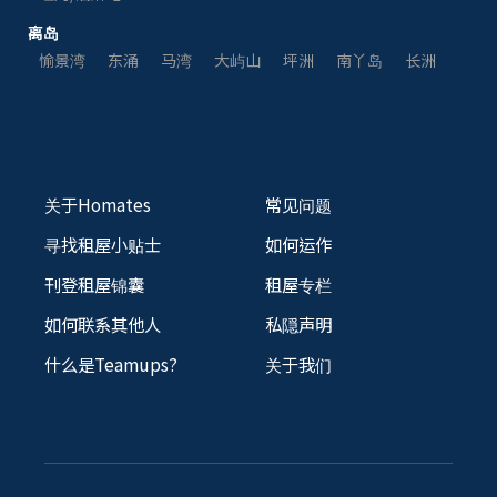
离岛
愉景湾
东涌
马湾
大屿山
坪洲
南丫岛
长洲
关于Homates
常见问题
寻找租屋小贴士
如何运作
刊登租屋锦囊
租屋专栏
如何联系其他人
私隠声明
什么是Teamups?
关于我们