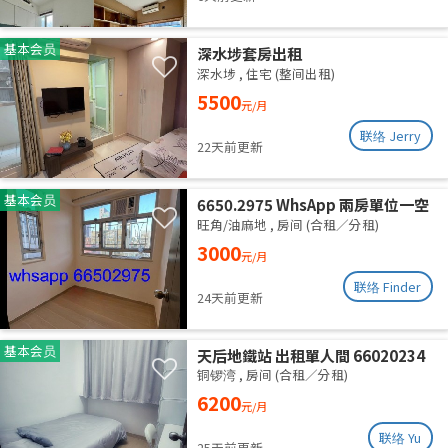
基本会员
深水埗套房出租
深水埗
,
住宅 (整间出租)
5500
元/月
联络 Jerry
22天前更新
基本会员
6650.2975 WhsApp 兩房單位一空
房 旺角 287呎 全新裝修 分租 合租
旺角/油麻地
,
房间 (合租／分租)
性別不限 高層有𨋢 四通八達 三面大
3000
元/月
窗 空氣流通 乾淨安靜 包wifi水電
联络 Finder
24天前更新
基本会员
天后地鐵站 出租單人間 66020234
铜锣湾
,
房间 (合租／分租)
6200
元/月
联络 Yu
25天前更新