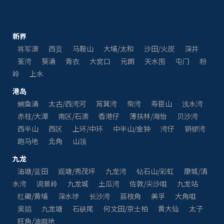
新界
将军澳
西贡
马鞍山
大埔/太和
沙田/火炭
深井
荃湾
葵涌
青衣
大窝口
元朗
天水围
屯门
粉
岭
上水
港岛
鲗鱼涌
太古/西湾河
筲箕湾
柴湾
寿臣山
浅水湾
赤柱/大潭
南区/石澳
香港仔
薄扶林/海怡
贝沙湾
西半山
西区
上环/中环
中半山/金钟
湾仔
铜锣湾
跑马地
北角
山顶
九龙
油塘/蓝田
观塘/秀茂坪
九龙湾
钻石山/彩虹
康城/清
水湾
调景岭
九龙城
土瓜湾
佐敦/尖沙咀
九龙站
红磡/黄埔
深水埗
长沙湾
荔枝角
美孚
大角咀
奥运
九龙塘
石硖尾
何文田/京士柏
黄大仙
太子
旺角/油麻地