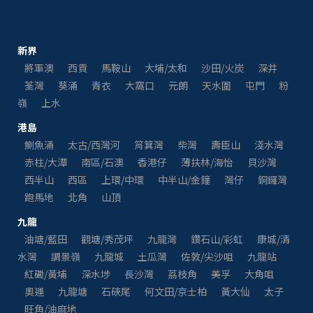
新界
將軍澳
西貢
馬鞍山
大埔/太和
沙田/火炭
深井
荃灣
葵涌
青衣
大窩口
元朗
天水圍
屯門
粉
嶺
上水
港島
鰂魚涌
太古/西灣河
筲箕灣
柴灣
壽臣山
淺水灣
赤柱/大潭
南區/石澳
香港仔
薄扶林/海怡
貝沙灣
西半山
西區
上環/中環
中半山/金鐘
灣仔
銅鑼灣
跑馬地
北角
山頂
九龍
油塘/藍田
觀塘/秀茂坪
九龍灣
鑽石山/彩虹
康城/清
水灣
調景嶺
九龍城
土瓜灣
佐敦/尖沙咀
九龍站
紅磡/黃埔
深水埗
長沙灣
荔枝角
美孚
大角咀
奧運
九龍塘
石硤尾
何文田/京士柏
黃大仙
太子
旺角/油麻地