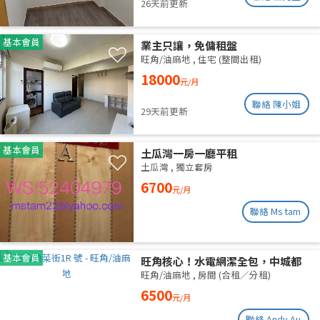
26天前更新
基本會員
業主只讓，免傭租盤
旺角/油麻地
,
住宅 (整間出租)
18000
元/月
聯絡 陳小姐
29天前更新
基本會員
土瓜灣一房一廳平租
土瓜灣
,
獨立套房
6700
元/月
聯絡 Ms tam
基本會員
旺角核心！水電網潔全包，中城都
理大通勤黨
旺角/油麻地
,
房間 (合租／分租)
6500
元/月
聯絡 Andy Au