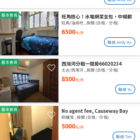
基本會員
旺角核心！水電網潔全包，中城都
理大通勤黨
旺角/油麻地
,
房間 (合租／分租)
6500
元/月
聯絡 Andy Au
基本會員
西灣河分租一間房66020234
太古/西灣河
,
房間 (合租／分租)
8500
元/月
聯絡 Yu
基本會員
No agent fee, Causeway Bay
share flat
銅鑼灣
,
房間 (合租／分租)
5000
元/月
聯絡 Tim