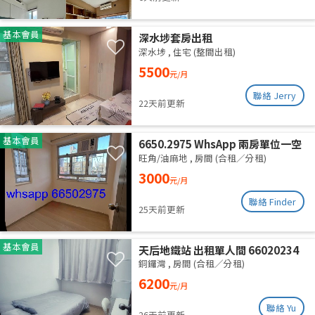
基本會員
深水埗套房出租
深水埗
,
住宅 (整間出租)
5500
元/月
聯絡 Jerry
22天前更新
基本會員
6650.2975 WhsApp 兩房單位一空
房 旺角 287呎 全新裝修 分租 合租
旺角/油麻地
,
房間 (合租／分租)
性別不限 高層有𨋢 四通八達 三面大
3000
元/月
窗 空氣流通 乾淨安靜 包wifi水電
聯絡 Finder
25天前更新
基本會員
天后地鐵站 出租單人間 66020234
銅鑼灣
,
房間 (合租／分租)
6200
元/月
聯絡 Yu
26天前更新