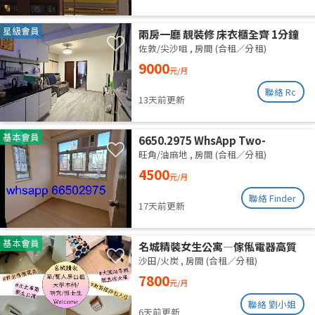
星級會員
兩房一廳 靚裝修 床衣櫃全齊 1分鐘
柯士甸站 5分鐘佐敦站
佐敦/尖沙咀
,
房間 (合租／分租)
9000
元/月
聯絡 Rc
13天前更新
基本會員
6650.2975 WhsApp Two-
bedroom unit with one empty
旺角/油麻地
,
房間 (合租／分租)
room, newly renovated,
4500
元/月
available for separate rental or
shared accommodation. High
聯絡 Finder
17天前更新
floor with roof. Utilities
included. Excellent ventilation,
clean and quiet.
基本會員
名城精裝女生公寓—傢俬電器高質
齊全 拎包即入住 (業主自放無佣)
沙田/火炭
,
房間 (合租／分租)
7800
元/月
聯絡 劉小姐
6天前更新