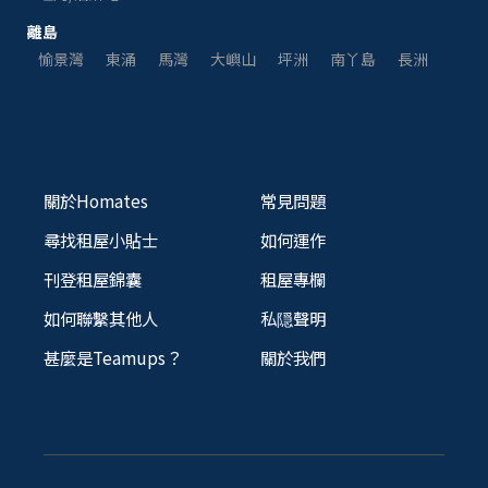
離島
愉景灣
東涌
馬灣
大嶼山
坪洲
南丫島
長洲
關於Homates
常見問題
尋找租屋小貼士
如何運作
刊登租屋錦囊
租屋專欄
如何聯繫其他人
私隠聲明
甚麼是Teamups？
關於我們