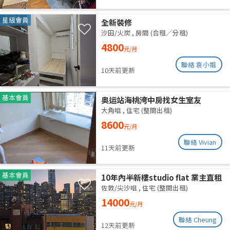
星級會員
全新裝修
沙田/火炭
,
房間 (合租／分租)
4800
元/月
聯絡 袁小姐
10天前更新
基本會員
奥运站海桃湾中房找女生室友
大角咀
,
住宅 (整間出租)
8600
元/月
聯絡 Vivian
11天前更新
基本會員
10年內半新樓studio flat 業主直租
佐敦/尖沙咀
,
住宅 (整間出租)
14000
元/月
聯絡 Cheung
12天前更新