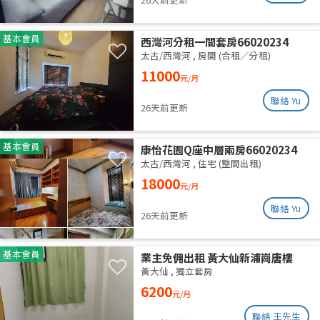
基本會員
西灣河分租一間套房66020234
太古/西灣河
,
房間 (合租／分租)
11000
元/月
聯絡 Yu
26天前更新
基本會員
康怡花園Q座中層兩房66020234
太古/西灣河
,
住宅 (整間出租)
18000
元/月
聯絡 Yu
26天前更新
基本會員
業主免佣出租 黃大仙新浦崗唐樓
（近啟德）
黃大仙
,
獨立套房
6200
元/月
聯絡 王先生