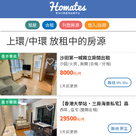
新世代房產及合租平台
租屋
合租
刊登房源
登入/註冊
上環/中環 放租中的房源
基本會員
沙田第一城獨立房間出租
沙田/火炭
,
房間 (合租／分租)
8000
元/月
聯絡 Ms Wu
1天前更新
基本會員
【香港大學站•三房海景私宅】高
層山海雙景 港大近在咫尺 即住配置
西區
,
住宅 (整間出租)
免佣業主盤
29500
元/月
聯絡 鄭生
5天前更新