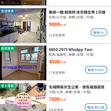
星級會員
兩房一廳 靚裝修 床衣櫃全齊 1分鐘
柯士甸站 5分鐘佐敦站
佐敦/尖沙咀
,
房間 (合租／分租)
9000
元/月
聯絡 Rc
13天前更新
基本會員
6650.2975 WhsApp Two-
bedroom unit with one empty
旺角/油麻地
,
房間 (合租／分租)
room, newly renovated,
4500
元/月
available for separate rental or
shared accommodation. High
聯絡 Finder
17天前更新
floor with roof. Utilities
included. Excellent ventilation,
clean and quiet.
基本會員
名城精裝女生公寓—傢俬電器高質
齊全 拎包即入住 (業主自放無佣)
沙田/火炭
,
房間 (合租／分租)
7800
元/月
聯絡 劉小姐
6天前更新