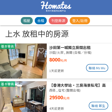
新世代房產及合租平台
租屋
合租
刊登房源
登入/註冊
上水 放租中的房源
基本會員
沙田第一城獨立房間出租
沙田/火炭
,
房間 (合租／分租)
8000
元/月
聯絡 Ms Wu
1天前更新
基本會員
【香港大學站•三房海景私宅】高
層山海雙景 港大近在咫尺 即住配置
西區
,
住宅 (整間出租)
免佣業主盤
29500
元/月
聯絡 鄭生
4天前更新