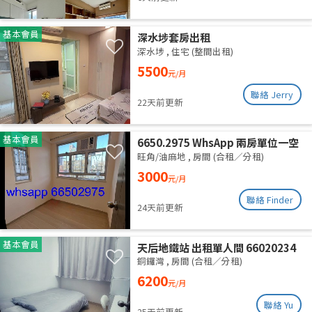
基本會員
深水埗套房出租
深水埗
,
住宅 (整間出租)
5500
元/月
聯絡 Jerry
22天前更新
基本會員
6650.2975 WhsApp 兩房單位一空
房 旺角 287呎 全新裝修 分租 合租
旺角/油麻地
,
房間 (合租／分租)
性別不限 高層有𨋢 四通八達 三面大
3000
元/月
窗 空氣流通 乾淨安靜 包wifi水電
聯絡 Finder
24天前更新
基本會員
天后地鐵站 出租單人間 66020234
銅鑼灣
,
房間 (合租／分租)
6200
元/月
聯絡 Yu
25天前更新