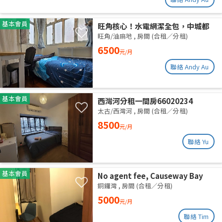
基本會員
旺角核心！水電網潔全包，中城都
理大通勤黨
旺角/油麻地
,
房間 (合租／分租)
6500
元/月
聯絡 Andy Au
基本會員
西灣河分租一間房66020234
太古/西灣河
,
房間 (合租／分租)
8500
元/月
聯絡 Yu
基本會員
No agent fee, Causeway Bay
share flat
銅鑼灣
,
房間 (合租／分租)
5000
元/月
聯絡 Tim