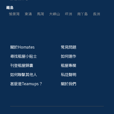
離島
愉景灣
東涌
馬灣
大嶼山
坪洲
南丫島
長洲
關於Homates
常見問題
尋找租屋小貼士
如何運作
刊登租屋錦囊
租屋專欄
如何聯繫其他人
私隠聲明
甚麼是Teamups？
關於我們