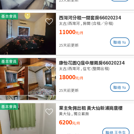
基本會員
西灣河分租一間套房66020234
太古/西灣河
,
房間 (合租／分租)
11000
元/月
聯絡 Yu
25天前更新
基本會員
康怡花園Q座中層兩房66020234
太古/西灣河
,
住宅 (整間出租)
18000
元/月
聯絡 Yu
25天前更新
基本會員
業主免佣出租 黃大仙新浦崗唐樓
（近啟德）
黃大仙
,
獨立套房
6200
元/月
聯絡 王先生