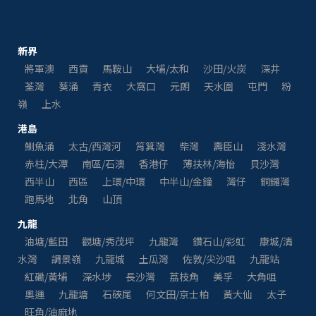
新界
將軍澳
西貢
馬鞍山
大埔/太和
沙田/火炭
深井
荃灣
葵涌
青衣
大窩口
元朗
天水圍
屯門
粉
嶺
上水
港島
鰂魚涌
太古/西灣河
筲箕灣
柴灣
壽臣山
淺水灣
赤柱/大潭
南區/石澳
香港仔
薄扶林/海怡
貝沙灣
西半山
西區
上環/中環
中半山/金鐘
灣仔
銅鑼灣
跑馬地
北角
山頂
九龍
油塘/藍田
觀塘/秀茂坪
九龍灣
鑽石山/彩虹
康城/清
水灣
調景嶺
九龍城
土瓜灣
佐敦/尖沙咀
九龍站
紅磡/黃埔
深水埗
長沙灣
荔枝角
美孚
大角咀
奧運
九龍塘
石硤尾
何文田/京士柏
黃大仙
太子
旺角/油麻地