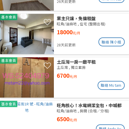
26天前更新
基本會員
業主只讓，免傭租盤
旺角/油麻地
,
住宅 (整間出租)
18000
元/月
聯絡 陳小姐
28天前更新
基本會員
土瓜灣一房一廳平租
土瓜灣
,
獨立套房
6700
元/月
聯絡 Ms tam
基本會員
旺角核心！水電網潔全包，中城都
理大通勤黨
旺角/油麻地
,
房間 (合租／分租)
6500
元/月
聯絡 Andy Au