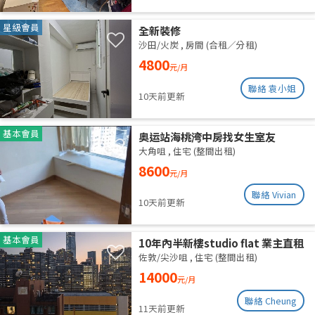
星級會員
全新裝修
沙田/火炭
,
房間 (合租／分租)
4800
元/月
聯絡 袁小姐
10天前更新
基本會員
奥运站海桃湾中房找女生室友
大角咀
,
住宅 (整間出租)
8600
元/月
聯絡 Vivian
10天前更新
基本會員
10年內半新樓studio flat 業主直租
佐敦/尖沙咀
,
住宅 (整間出租)
14000
元/月
聯絡 Cheung
11天前更新